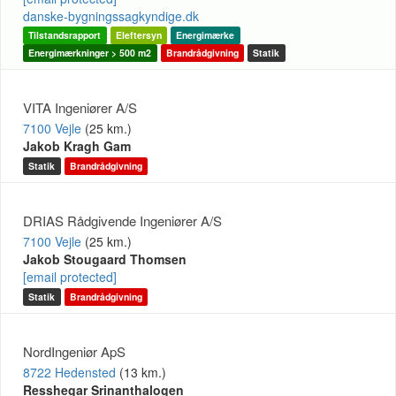
danske-bygningssagkyndige.dk
Tilstandsrapport
Eleftersyn
Energimærke
Energimærkninger > 500 m2
Brandrådgivning
Statik
VITA Ingeniører A/S
7100 Vejle
(25 km.)
Jakob Kragh Gam
Statik
Brandrådgivning
DRIAS Rådgivende Ingeniører A/S
7100 Vejle
(25 km.)
Jakob Stougaard Thomsen
[email protected]
Statik
Brandrådgivning
NordIngeniør ApS
8722 Hedensted
(13 km.)
Resshegar Srinanthalogen