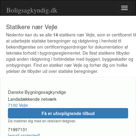
Boligsagkyndig.dk
Toggl
naviga
Statikere nær Vejle
Nedenfor kan du se alle
14
statikere nær Vejle, som er certificeret til
at udarbejde statiske beregninger og rådgivning i henhold til
bekendtgørelse om certificeringsordninger for dokumentation af
tekniske forhold i bygningsreglementet. De flest statikere tilbyder
også anden rådgivning i forbindelse med byggeri, byggeskader og
ombygninger. Find en statiker nær Vejle og forhør dig om hvilke
ydelser de tilbyder ud over statiske beregninger.
Danske Bygningssagkyndige
Landsdækkende netværk
7100 Vejle
Få et uforpligtende tilbud
De matcher dig med en relevant rådgiver.
71997131
[email protected]