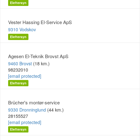
Eleftersyn
Vester Hassing El-Service ApS
9310 Vodskov
Eleftersyn
Agesen El-Teknik Brovst ApS
9460 Brovst
(18 km.)
98232010
[email protected]
Eleftersyn
Brücher's montør-service
9330 Dronninglund
(44 km.)
28155527
[email protected]
Eleftersyn