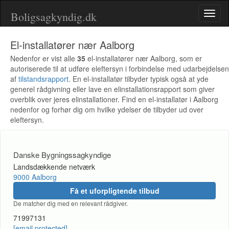
Boligsagkyndig.dk
Toggl
naviga
El-installatører nær Aalborg
Nedenfor er vist alle
35
el-installatører nær Aalborg, som er
autoriserede til at udføre eleftersyn i forbindelse med udarbejdelsen
af
tilstandsrapport
. En el-installatør tilbyder typisk også at yde
generel rådgivning eller lave en elinstallationsrapport som giver
overblik over jeres elinstallationer. Find en el-installatør i Aalborg
nedenfor og forhør dig om hvilke ydelser de tilbyder ud over
eleftersyn.
Danske Bygningssagkyndige
Landsdækkende netværk
9000 Aalborg
Få et uforpligtende tilbud
De matcher dig med en relevant rådgiver.
71997131
[email protected]