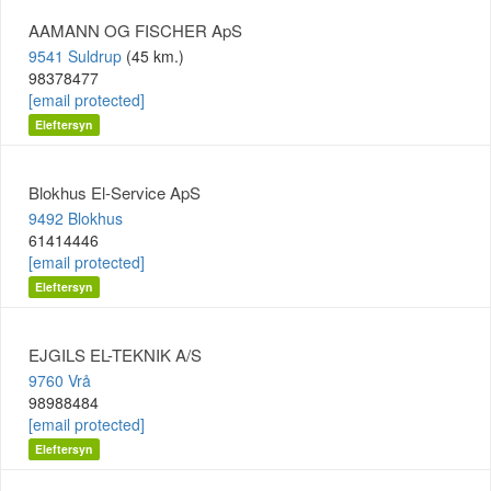
AAMANN OG FISCHER ApS
9541 Suldrup
(45 km.)
98378477
[email protected]
Eleftersyn
Blokhus El-Service ApS
9492 Blokhus
61414446
[email protected]
Eleftersyn
EJGILS EL-TEKNIK A/S
9760 Vrå
98988484
[email protected]
Eleftersyn