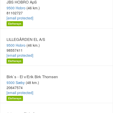
JBS HOBRO ApS
9500 Hobro
(46 km.)
81102727
[email protected]
Eleftersyn
LILLEGÅRDEN EL A/S
9500 Hobro
(46 km.)
98557411
[email protected]
Eleftersyn
Birk`s - El v/Erik Birk Thomsen
9300 Sæby
(48 km.)
20647574
[email protected]
Eleftersyn