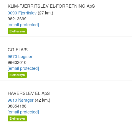
KLIM-FJERRITSLEV EL-FORRETNING ApS
9690 Fjerritslev
(27 km.)
98213699
[email protected]
Eleftersyn
CG El A/S
9670 Løgstør
96602010
[email protected]
Eleftersyn
HAVERSLEV EL ApS
9610 Nørager
(42 km.)
98654188
[email protected]
Eleftersyn