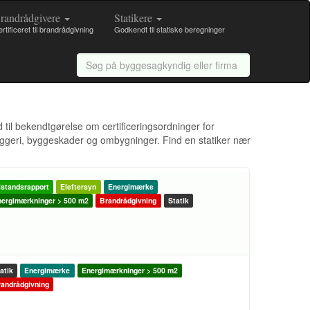
randrådgivere
Statikere
rtificeret til brandrådgivning
Godkendt til statiske beregninger
d til bekendtgørelse om certificeringsordninger for
byggeri, byggeskader og ombygninger. Find en statiker nær
lstandsrapport
Eleftersyn
Energimærke
ergimærkninger > 500 m2
Brandrådgivning
Statik
atik
Energimærke
Energimærkninger > 500 m2
andrådgivning