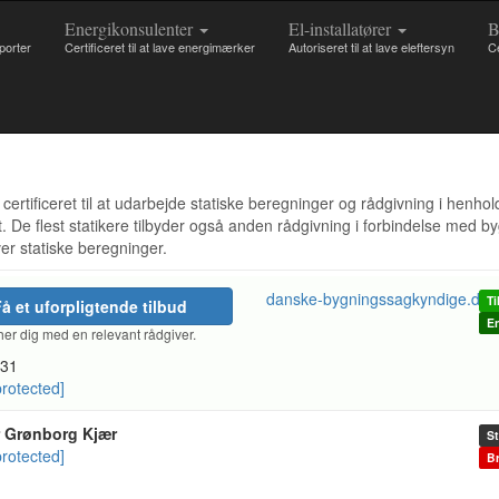
Energikonsulenter
El-installatører
B
pporter
Certificeret til at lave energimærker
Autoriseret til at lave eleftersyn
Ce
ertificeret til at udarbejde statiske beregninger og rådgivning i henhol
. De flest statikere tilbyder også anden rådgivning i forbindelse med 
ver statiske beregninger.
danske-bygningssagkyndige.dk
Ti
å et uforpligtende tilbud
En
er dig med en relevant rådgiver.
31
protected]
 Grønborg Kjær
St
protected]
Br