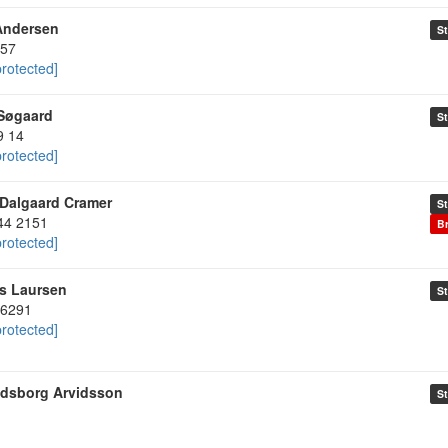
Andersen
St
57
protected]
Søgaard
St
9 14
protected]
 Dalgaard Cramer
St
44 2151
Br
protected]
s Laursen
St
6291
protected]
tidsborg Arvidsson
St