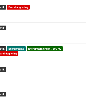
atik
Brandrådgivning
atik
atik
Energimærke
Energimærkninger > 500 m2
andrådgivning
atik
atik