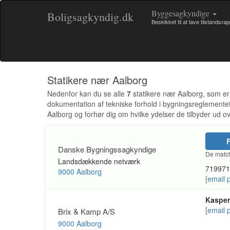
Byggesagkyndige
Boligsagkyndig.dk
Beskikket til at lave tilstandsra
Statikere nær Aalborg
Nedenfor kan du se alle
7
statikere nær Aalborg, som er c
dokumentation af tekniske forhold i bygningsreglementet
Aalborg og forhør dig om hvilke ydelser de tilbyder ud o
F
Danske Bygningssagkyndige
De match
Landsdækkende netværk
719971
9000 Aalborg
[email 
Kasper
[email 
Brix & Kamp A/S
9000 Aalborg