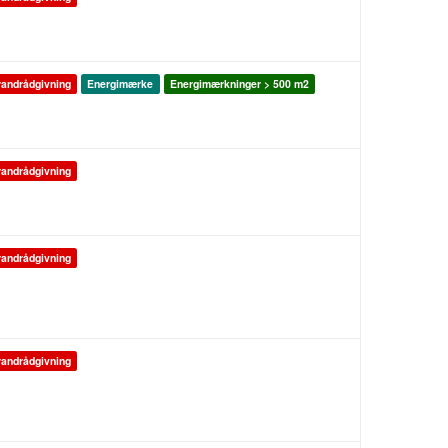
andrådgivning
Energimærke
Energimærkninger > 500 m2
andrådgivning
andrådgivning
andrådgivning