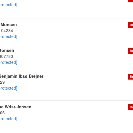
protected]
r Monsen
Br
104234
protected]
tonsen
Br
407780
protected]
Benjamin Ibsø Brejner
Br
29
protected]
e Wrist-Jensen
Br
06
protected]