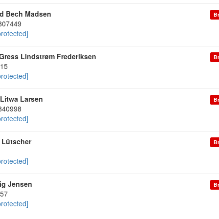
ld Bech Madsen
Br
807449
protected]
Gress Lindstrøm Frederiksen
Br
15
protected]
 Litwa Larsen
Br
840998
protected]
i Lütscher
Br
protected]
Sig Jensen
Br
57
protected]