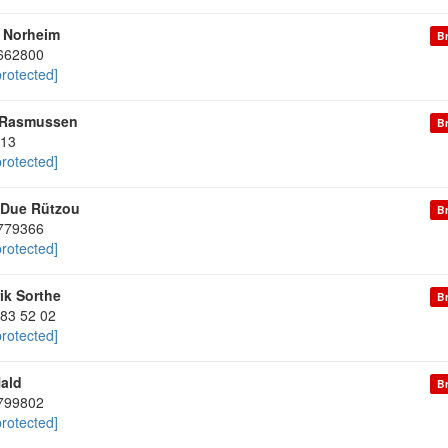
j Norheim
Br
662800
protected]
 Rasmussen
Br
13
protected]
 Due Rützou
Br
779366
protected]
ik Sorthe
Br
 83 52 02
protected]
ald
Br
799802
protected]