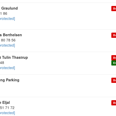
n Graulund
Br
71 86
protected]
 Berthelsen
Br
 80 78 56
protected]
t Tulin Thastrup
Br
48
En
protected]
ng Parking
Br
 Eljal
Br
 51 71 72
protected]