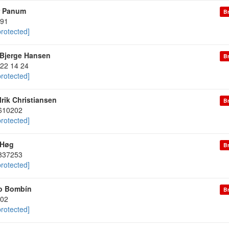
r Panum
Br
91
protected]
Bjerge Hansen
Br
 22 14 24
protected]
lrik Christiansen
Br
610202
protected]
 Høg
Br
837253
protected]
o Bombín
Br
02
protected]