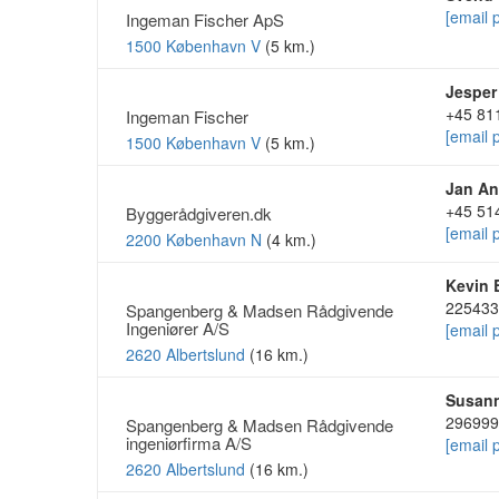
[email 
Ingeman Fischer ApS
1500 København V
(5 km.)
Jespe
+45 81
Ingeman Fischer
[email 
1500 København V
(5 km.)
Jan An
+45 51
Byggerådgiveren.dk
[email 
2200 København N
(4 km.)
Kevin 
225433
Spangenberg & Madsen Rådgivende
Ingeniører A/S
[email 
2620 Albertslund
(16 km.)
Susann
296999
Spangenberg & Madsen Rådgivende
ingeniørfirma A/S
[email 
2620 Albertslund
(16 km.)