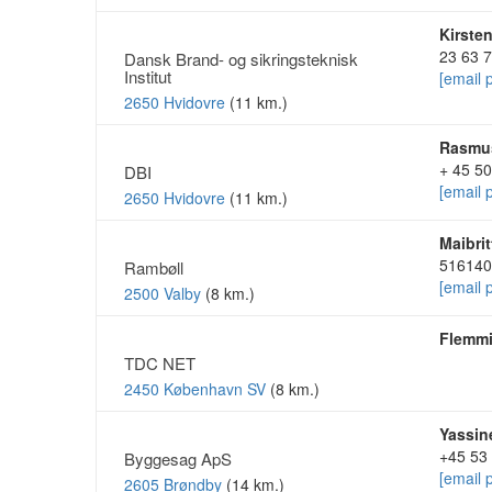
Kirste
23 63 
Dansk Brand- og sikringsteknisk
Institut
[email 
2650 Hvidovre
(11 km.)
Rasmus
+ 45 50
DBI
[email 
2650 Hvidovre
(11 km.)
Maibrit
516140
Rambøll
[email 
2500 Valby
(8 km.)
Flemmi
TDC NET
2450 København SV
(8 km.)
Yassine
+45 53
Byggesag ApS
[email 
2605 Brøndby
(14 km.)