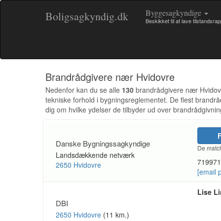
Byggesagkyndige
Boligsagkyndig.dk
Beskikket til at lave tilstandsra
Brandrådgivere nær Hvidovre
Nedenfor kan du se alle
130
brandrådgivere nær Hvidovre,
tekniske forhold i bygningsreglementet. De flest brandr
dig om hvilke ydelser de tilbyder ud over brandrådgivnin
F
Danske Bygningssagkyndige
De match
Landsdækkende netværk
719971
2650 Hvidovre
[email 
Lise L
DBI
2650 Hvidovre
(11 km.)