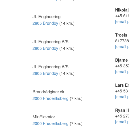
Nikola
+45 61
JL Engineering
[email 
2605 Brøndby
(14 km.)
Troels
817738
JL Engineering A/S
[email 
2605 Brøndby
(14 km.)
Bjarne
+45 35
JL Engineering A/S
[email 
2605 Brøndby
(14 km.)
Lars Er
+45 53
Brandrådgiver.dk
[email 
2000 Frederiksberg
(7 km.)
Ryan H
+45 27
MinElevator
[email 
2000 Frederiksberg
(7 km.)