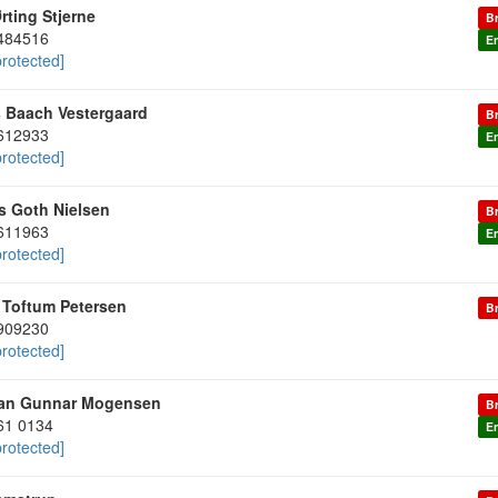
rting Stjerne
Br
484516
En
protected]
 Baach Vestergaard
Br
612933
En
protected]
s Goth Nielsen
Br
611963
En
protected]
 Toftum Petersen
Br
909230
protected]
ian Gunnar Mogensen
Br
61 0134
En
protected]