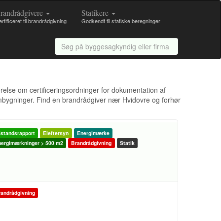
randrådgivere
Statikere
rtificeret til brandrådgivning
Godkendt til statiske beregninger
ørelse om certificeringsordninger for dokumentation af
ombygninger. Find en brandrådgiver nær Hvidovre og forhør
lstandsrapport
Eleftersyn
Energimærke
ergimærkninger > 500 m2
Brandrådgivning
Statik
andrådgivning