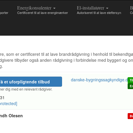
Energikonsulenter
El-installatører
B
pporter
Certificeret til at lave energimærker
Autoriseret til at lave eleftersyn
Ce
 som er certificeret til at lave brandrådgivning i henhold til bekendtg
ådgivere tilbyder også anden rådgivning i forbindelse med byggeri og 
g.
danske-bygningssagkyndige.dk
Ti
å et uforpligtende tilbud
En
er dig med en relevant rådgiver.
31
protected]
indh Olesen
Br