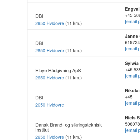
Engva
+45 50
DBI
[email 
2650 Hvidovre
(11 km.)
Janne 
619724
DBI
[email 
2650 Hvidovre
(11 km.)
Sylwia
+45 53
Eibye Rådgivning ApS
[email 
2650 Hvidovre
(11 km.)
Nikola
+45
DBI
[email 
2650 Hvidovre
Niels 
508078
Dansk Brand- og sikringsteknisk
Institut
[email 
2650 Hvidovre
(11 km.)