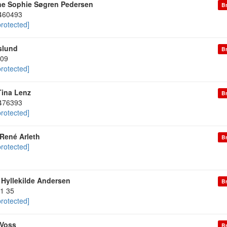
e Sophie Søgren Pedersen
Br
460493
protected]
slund
Br
09
protected]
Tina Lenz
Br
476393
protected]
René Arleth
Br
protected]
 Hyllekilde Andersen
Br
91 35
protected]
Voss
Br