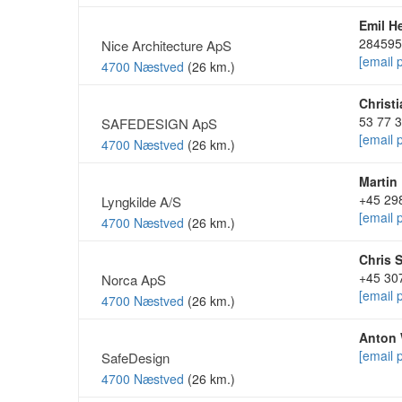
Emil H
284595
Nice Architecture ApS
[email 
4700 Næstved
(26 km.)
Christ
53 77 
SAFEDESIGN ApS
[email 
4700 Næstved
(26 km.)
Martin
+45 29
Lyngkilde A/S
[email 
4700 Næstved
(26 km.)
Chris 
+45 30
Norca ApS
[email 
4700 Næstved
(26 km.)
Anton 
[email 
SafeDesign
4700 Næstved
(26 km.)