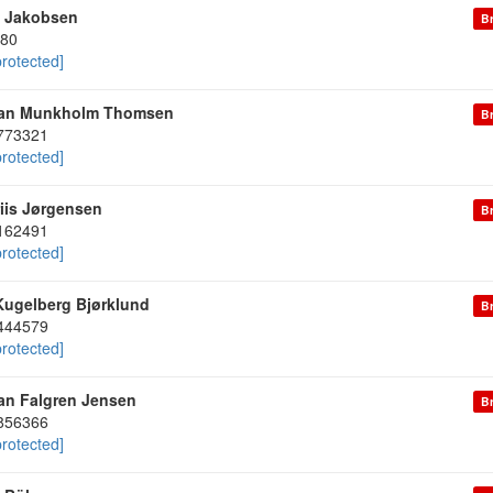
 Jakobsen
Br
80
protected]
ian Munkholm Thomsen
Br
773321
protected]
riis Jørgensen
Br
162491
protected]
Kugelberg Bjørklund
Br
444579
protected]
ian Falgren Jensen
Br
856366
protected]