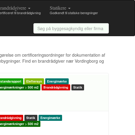
randrådgivere
Statikere
rtificeret til brandrådgivning
Godkendt til statiske beregninger
tgørelse om certificeringsordninger for dokumentation af
 ombygninger. Find en brandrådgiver nær Vordingborg og
lstandsrapport
Eleftersyn
Energimærke
ergimærkninger > 500 m2
Brandrådgivning
Statik
andrådgivning
Statik
Energimærke
ergimærkninger > 500 m2