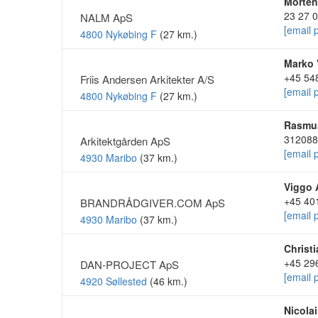
Morten
23 27 
NALM ApS
[email 
4800 Nykøbing F
(27 km.)
Marko 
+45 54
Friis Andersen Arkitekter A/S
[email 
4800 Nykøbing F
(27 km.)
Rasmus
312088
Arkitektgården ApS
[email 
4930 Maribo
(37 km.)
Viggo 
+45 40
BRANDRÅDGIVER.COM ApS
[email 
4930 Maribo
(37 km.)
Christ
+45 29
DAN-PROJECT ApS
[email 
4920 Søllested
(46 km.)
Nicola