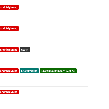
andrådgivning
andrådgivning
andrådgivning
Statik
andrådgivning
Energimærke
Energimærkninger > 500 m2
andrådgivning