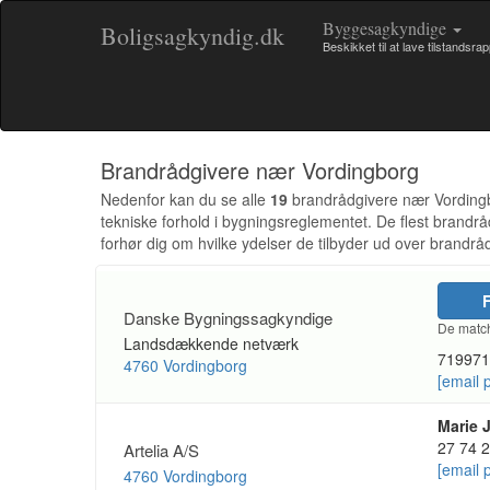
Byggesagkyndige
Boligsagkyndig.dk
Beskikket til at lave tilstandsra
Brandrådgivere nær Vordingborg
Nedenfor kan du se alle
19
brandrådgivere nær Vordingbor
tekniske forhold i bygningsreglementet. De flest brand
forhør dig om hvilke ydelser de tilbyder ud over brandrå
F
Danske Bygningssagkyndige
De match
Landsdækkende netværk
719971
4760 Vordingborg
[email 
Marie 
27 74 
Artelia A/S
[email 
4760 Vordingborg