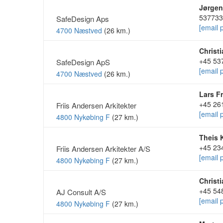
Jørgen
537733
SafeDesign Aps
[email 
4700 Næstved
(26 km.)
Christ
+45 53
SafeDesign ApS
[email 
4700 Næstved
(26 km.)
Lars F
+45 26
Friis Andersen Arkitekter
[email 
4800 Nykøbing F
(27 km.)
Theis 
+45 23
Friis Andersen Arkitekter A/S
[email 
4800 Nykøbing F
(27 km.)
Christ
+45 54
AJ Consult A/S
[email 
4800 Nykøbing F
(27 km.)