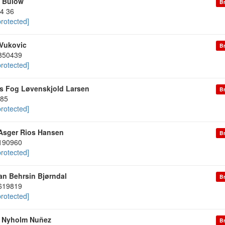
 Bülow
Br
04 36
protected]
Vukovic
Br
850439
protected]
 Fog Løvenskjold Larsen
Br
85
protected]
Asger Rios Hansen
Br
190960
protected]
ian Behrsin Bjørndal
Br
619819
protected]
i Nyholm Nuñez
Br