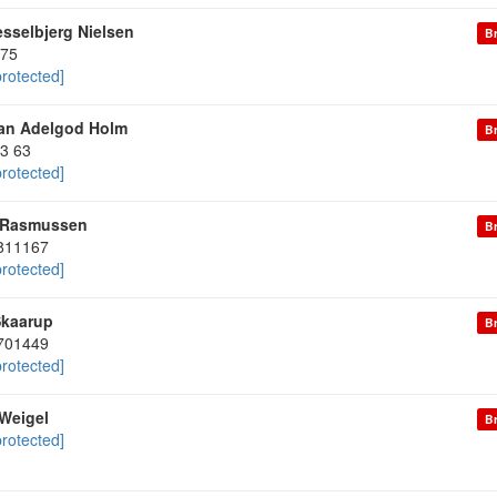
esselbjerg Nielsen
Br
75
protected]
ian Adelgod Holm
Br
33 63
protected]
 Rasmussen
Br
811167
protected]
Skaarup
Br
701449
protected]
Weigel
Br
protected]