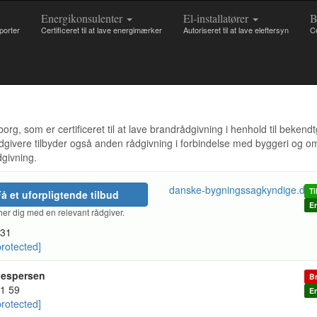
Energikonsulenter
El-installatører
B
pporter
Certificeret til at lave energimærker
Autoriseret til at lave eleftersyn
Ce
g, som er certificeret til at lave brandrådgivning i henhold til bekend
rådgivere tilbyder også anden rådgivning i forbindelse med byggeri og
dgivning.
danske-bygningssagkyndige.dk
Ti
å et uforpligtende tilbud
En
er dig med en relevant rådgiver.
31
protected]
Jespersen
Br
21 59
En
protected]