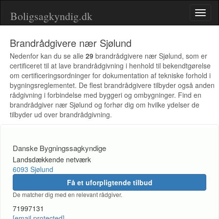
Boligsagkyndig.dk
Toggl
naviga
Brandrådgivere nær Sjølund
Nedenfor kan du se alle
29
brandrådgivere nær Sjølund, som er
certificeret til at lave brandrådgivning i henhold til bekendtgørelse
om certificeringsordninger for dokumentation af tekniske forhold i
bygningsreglementet. De flest brandrådgivere tilbyder også anden
rådgivning i forbindelse med byggeri og ombygninger. Find en
brandrådgiver nær Sjølund og forhør dig om hvilke ydelser de
tilbyder ud over brandrådgivning.
Danske Bygningssagkyndige
Landsdækkende netværk
6093 Sjølund
Få et uforpligtende tilbud
De matcher dig med en relevant rådgiver.
71997131
[email protected]