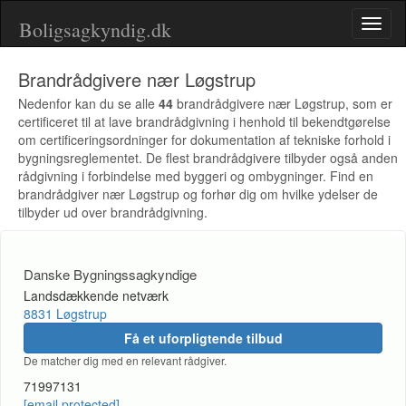
Boligsagkyndig.dk
Toggl
naviga
Brandrådgivere nær Løgstrup
Nedenfor kan du se alle
44
brandrådgivere nær Løgstrup, som er
certificeret til at lave brandrådgivning i henhold til bekendtgørelse
om certificeringsordninger for dokumentation af tekniske forhold i
bygningsreglementet. De flest brandrådgivere tilbyder også anden
rådgivning i forbindelse med byggeri og ombygninger. Find en
brandrådgiver nær Løgstrup og forhør dig om hvilke ydelser de
tilbyder ud over brandrådgivning.
Danske Bygningssagkyndige
Landsdækkende netværk
8831 Løgstrup
Få et uforpligtende tilbud
De matcher dig med en relevant rådgiver.
71997131
[email protected]