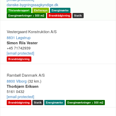
danske-bygningssagkyndige.dk
Tilstandsrapport
Eleftersyn
Energimærke
Energimærkninger > 500 m2
Brandrådgivning
Statik
Vestergaard Konstruktion A/S
8831 Løgstrup
Simon Riis Vester
+45 71742939
[email protected]
Brandrådgivning
Rambøll Danmark A/S
8800 Viborg
(32 km.)
Thorbjørn Eriksen
5161 0432
[email protected]
Brandrådgivning
Statik
Energimærke
Energimærkninger > 500 m2