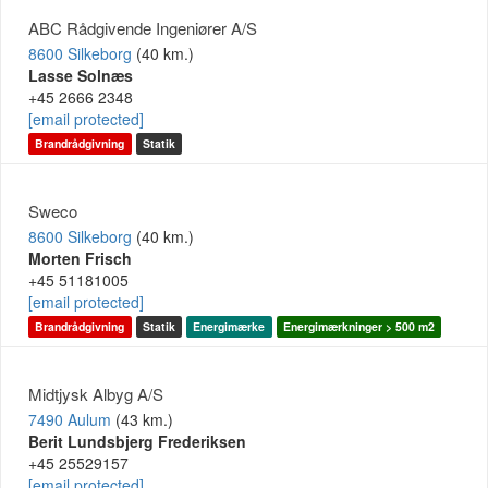
ABC Rådgivende Ingeniører A/S
8600 Silkeborg
(40 km.)
Lasse Solnæs
+45 2666 2348
[email protected]
Brandrådgivning
Statik
Sweco
8600 Silkeborg
(40 km.)
Morten Frisch
+45 51181005
[email protected]
Brandrådgivning
Statik
Energimærke
Energimærkninger > 500 m2
Midtjysk Albyg A/S
7490 Aulum
(43 km.)
Berit Lundsbjerg Frederiksen
+45 25529157
[email protected]