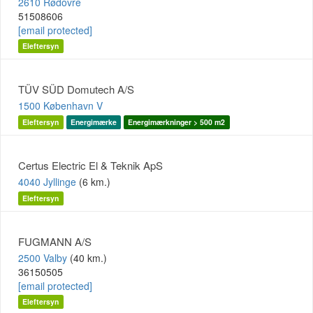
2610 Rødovre
51508606
[email protected]
Eleftersyn
TÜV SÜD Domutech A/S
1500 København V
Eleftersyn
Energimærke
Energimærkninger > 500 m2
Certus Electric El & Teknik ApS
4040 Jyllinge
(6 km.)
Eleftersyn
FUGMANN A/S
2500 Valby
(40 km.)
36150505
[email protected]
Eleftersyn