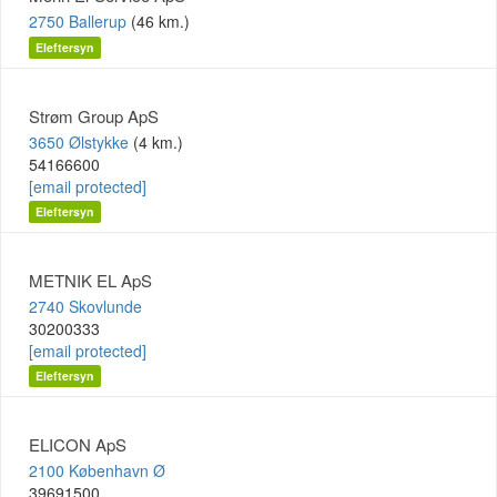
2750 Ballerup
(46 km.)
Eleftersyn
Strøm Group ApS
3650 Ølstykke
(4 km.)
54166600
[email protected]
Eleftersyn
METNIK EL ApS
2740 Skovlunde
30200333
[email protected]
Eleftersyn
ELICON ApS
2100 København Ø
39691500