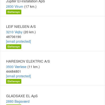
Jupiter El-installation ApS
2830 Virum
(17 km.)
Eleftersyn
LEIF NIELSEN A/S
3210 Vejby
(20 km.)
48706190
[email protected]
Eleftersyn
HARESKOV ELEKTRIC A/S
3500 Værløse
(11 km.)
44484801
[email protected]
Eleftersyn
GLADSAXE EL ApS
2880 Bagsværd