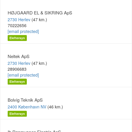
HØJGAARD EL & SIKRING ApS
2730 Herlev
(47 km.)
70222656
[email protected]
Eleftersyn
Neltek ApS
2730 Herlev
(47 km.)
28906683
[email protected]
Eleftersyn
Bolvig Teknik ApS
2400 København NV
(46 km.)
Eleftersyn
Ib Rasmussen Electric ApS