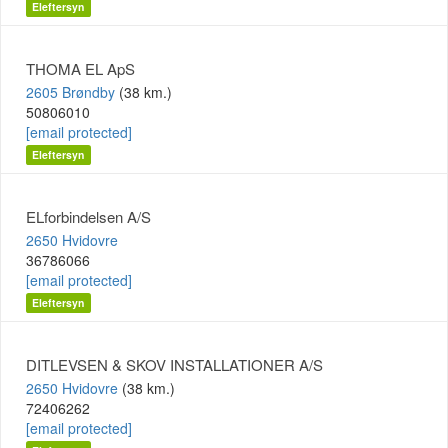
Eleftersyn
THOMA EL ApS
2605 Brøndby
(38 km.)
50806010
[email protected]
Eleftersyn
ELforbindelsen A/S
2650 Hvidovre
36786066
[email protected]
Eleftersyn
DITLEVSEN & SKOV INSTALLATIONER A/S
2650 Hvidovre
(38 km.)
72406262
[email protected]