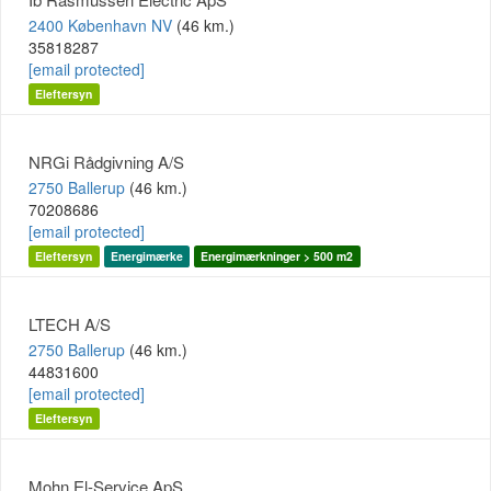
2400 København NV
(46 km.)
35818287
[email protected]
Eleftersyn
NRGi Rådgivning A/S
2750 Ballerup
(46 km.)
70208686
[email protected]
Eleftersyn
Energimærke
Energimærkninger > 500 m2
LTECH A/S
2750 Ballerup
(46 km.)
44831600
[email protected]
Eleftersyn
Mohn El-Service ApS