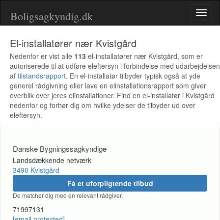
Boligsagkyndig.dk
Toggl
naviga
El-installatører nær Kvistgård
Nedenfor er vist alle
113
el-installatører nær Kvistgård, som er
autoriserede til at udføre eleftersyn i forbindelse med udarbejdelsen
af
tilstandsrapport
. En el-installatør tilbyder typisk også at yde
generel rådgivning eller lave en elinstallationsrapport som giver
overblik over jeres elinstallationer. Find en el-installatør i Kvistgård
nedenfor og forhør dig om hvilke ydelser de tilbyder ud over
eleftersyn.
Danske Bygningssagkyndige
Landsdækkende netværk
3490 Kvistgård
Få et uforpligtende tilbud
De matcher dig med en relevant rådgiver.
71997131
[email protected]