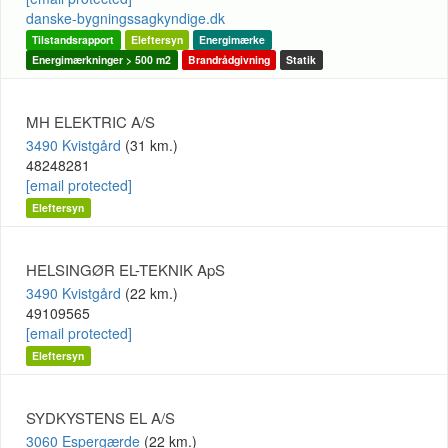
danske-bygningssagkyndige.dk
Tilstandsrapport
Eleftersyn
Energimærke
Energimærkninger > 500 m2
Brandrådgivning
Statik
MH ELEKTRIC A/S
3490 Kvistgård
(31 km.)
48248281
[email protected]
Eleftersyn
HELSINGØR EL-TEKNIK ApS
3490 Kvistgård
(22 km.)
49109565
[email protected]
Eleftersyn
SYDKYSTENS EL A/S
3060 Espergærde
(22 km.)