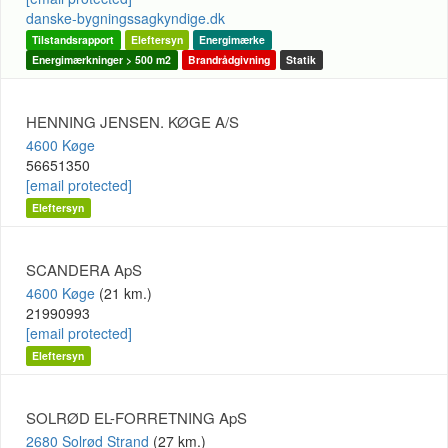
danske-bygningssagkyndige.dk
Tilstandsrapport
Eleftersyn
Energimærke
Energimærkninger > 500 m2
Brandrådgivning
Statik
HENNING JENSEN. KØGE A/S
4600 Køge
56651350
[email protected]
Eleftersyn
SCANDERA ApS
4600 Køge
(21 km.)
21990993
[email protected]
Eleftersyn
SOLRØD EL-FORRETNING ApS
2680 Solrød Strand
(27 km.)