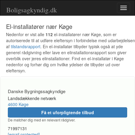
Boligsagkyndig.dk
Toggl
naviga
El-installatører nær Køge
Nedenfor er vist alle
112
el-installatører nær Køge, som er
autoriserede til at udføre eleftersyn i forbindelse med udarbejdelsen
af
tilstandsrapport
. En el-installatør tilbyder typisk også at yde
generel rådgivning eller lave en elinstallationsrapport som giver
overblik over jeres elinstallationer. Find en el-installatør i Køge
nedenfor og forhør dig om hvilke ydelser de tilbyder ud over
eleftersyn.
Danske Bygningssagkyndige
Landsdækkende netværk
4600 Køge
Få et uforpligtende tilbud
De matcher dig med en relevant rådgiver.
71997131
[email protected]