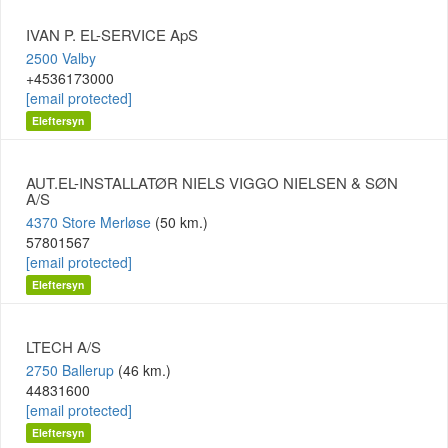
IVAN P. EL-SERVICE ApS
2500 Valby
+4536173000
[email protected]
Eleftersyn
AUT.EL-INSTALLATØR NIELS VIGGO NIELSEN & SØN
A/S
4370 Store Merløse
(50 km.)
57801567
[email protected]
Eleftersyn
LTECH A/S
2750 Ballerup
(46 km.)
44831600
[email protected]
Eleftersyn