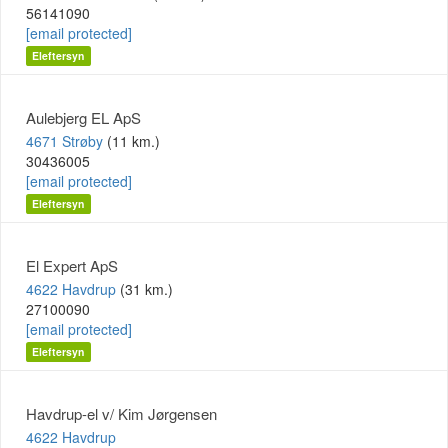
56141090
[email protected]
Eleftersyn
Aulebjerg EL ApS
4671 Strøby
(11 km.)
30436005
[email protected]
Eleftersyn
El Expert ApS
4622 Havdrup
(31 km.)
27100090
[email protected]
Eleftersyn
Havdrup-el v/ Kim Jørgensen
4622 Havdrup