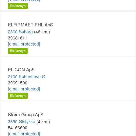
Eleftersyn
ELFIRMAET PHL ApS
2860 Søborg
(48 km.)
39681811
[email protected]
Eleftersyn
ELICON ApS
2100 København Ø
39691500
[email protected]
Eleftersyn
Strøm Group ApS
3650 Ølstykke
(4 km.)
54166600
[email protected]