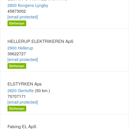
2800 Kongens Lyngby
45873002
[email protected]
Eleftersyn
HELLERUP ELEKTRIKEREN ApS
2900 Hellerup
39622727
[email protected]
Eleftersyn
ELSTYRKEN Aps
2820 Gentofte
(50 km.)
70707171
[email protected]
Eleftersyn
Falsing EL ApS