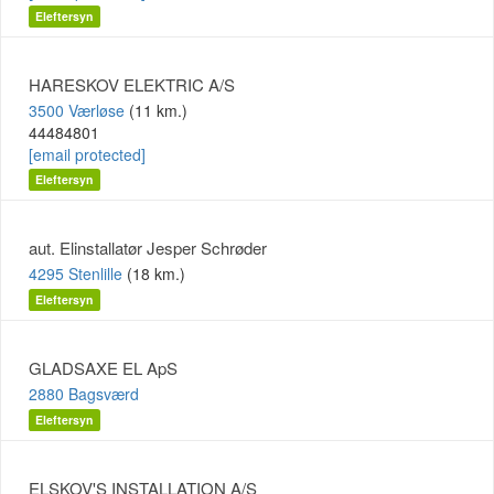
Eleftersyn
HARESKOV ELEKTRIC A/S
3500 Værløse
(11 km.)
44484801
[email protected]
Eleftersyn
aut. Elinstallatør Jesper Schrøder
4295 Stenlille
(18 km.)
Eleftersyn
GLADSAXE EL ApS
2880 Bagsværd
Eleftersyn
ELSKOV'S INSTALLATION A/S