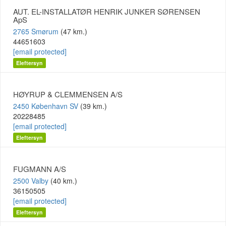
AUT. EL-INSTALLATØR HENRIK JUNKER SØRENSEN
ApS
2765 Smørum
(47 km.)
44651603
[email protected]
Eleftersyn
HØYRUP & CLEMMENSEN A/S
2450 København SV
(39 km.)
20228485
[email protected]
Eleftersyn
FUGMANN A/S
2500 Valby
(40 km.)
36150505
[email protected]
Eleftersyn