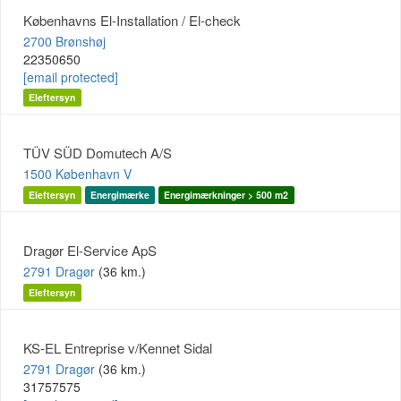
Københavns El-Installation / El-check
2700 Brønshøj
22350650
[email protected]
Eleftersyn
TÜV SÜD Domutech A/S
1500 København V
Eleftersyn
Energimærke
Energimærkninger > 500 m2
Dragør El-Service ApS
2791 Dragør
(36 km.)
Eleftersyn
KS-EL Entreprise v/Kennet Sidal
2791 Dragør
(36 km.)
31757575