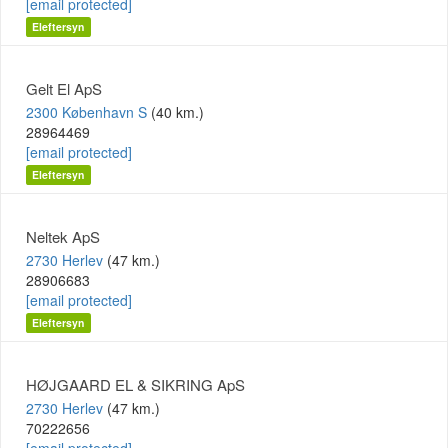
[email protected]
Eleftersyn
Gelt El ApS
2300 København S
(40 km.)
28964469
[email protected]
Eleftersyn
Neltek ApS
2730 Herlev
(47 km.)
28906683
[email protected]
Eleftersyn
HØJGAARD EL & SIKRING ApS
2730 Herlev
(47 km.)
70222656