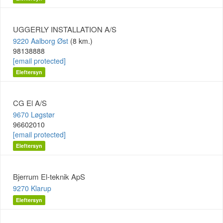
UGGERLY INSTALLATION A/S
9220 Aalborg Øst
(8 km.)
98138888
[email protected]
Eleftersyn
CG El A/S
9670 Løgstør
96602010
[email protected]
Eleftersyn
Bjerrum El-teknik ApS
9270 Klarup
Eleftersyn