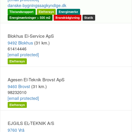
danske-bygningssagkyndige.dk
Tilstandsrapport
Eleftersyn
Energimærke
Energimærkninger > 500 m2
Brandrådgivning
Statik
Blokhus El-Service ApS
9492 Blokhus
(31 km.)
61414446
[email protected]
Eleftersyn
Agesen El-Teknik Brovst ApS
9460 Brovst
(31 km.)
98232010
[email protected]
Eleftersyn
EJGILS EL-TEKNIK A/S
9760 Vrå