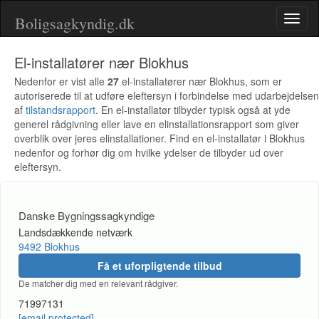
Boligsagkyndig.dk
Toggl
naviga
El-installatører nær Blokhus
Nedenfor er vist alle
27
el-installatører nær Blokhus, som er
autoriserede til at udføre eleftersyn i forbindelse med udarbejdelsen
af
tilstandsrapport
. En el-installatør tilbyder typisk også at yde
generel rådgivning eller lave en elinstallationsrapport som giver
overblik over jeres elinstallationer. Find en el-installatør i Blokhus
nedenfor og forhør dig om hvilke ydelser de tilbyder ud over
eleftersyn.
Danske Bygningssagkyndige
Landsdækkende netværk
9492 Blokhus
Få et uforpligtende tilbud
De matcher dig med en relevant rådgiver.
71997131
[email protected]