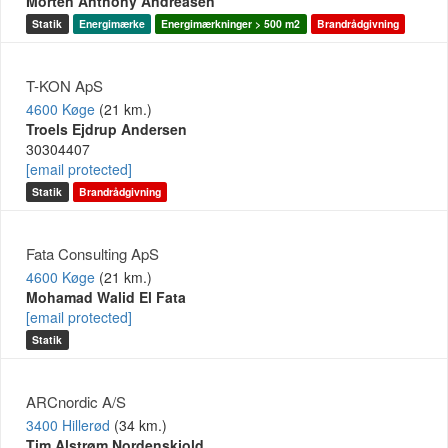
Morten Anthony Andreasen
Statik
Energimærke
Energimærkninger > 500 m2
Brandrådgivning
T-KON ApS
4600 Køge
(21 km.)
Troels Ejdrup Andersen
30304407
[email protected]
Statik
Brandrådgivning
Fata Consulting ApS
4600 Køge
(21 km.)
Mohamad Walid El Fata
[email protected]
Statik
ARCnordic A/S
3400 Hillerød
(34 km.)
Tim Alstrøm Nordenskjold