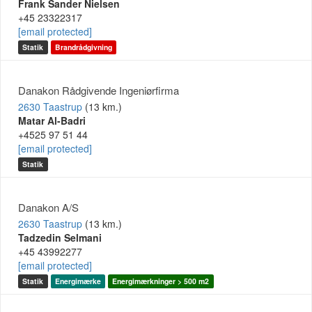
Frank Sander Nielsen
+45 23322317
[email protected]
Statik
Brandrådgivning
Danakon Rådgivende Ingeniørfirma
2630 Taastrup
(13 km.)
Matar Al-Badri
+4525 97 51 44
[email protected]
Statik
Danakon A/S
2630 Taastrup
(13 km.)
Tadzedin Selmani
+45 43992277
[email protected]
Statik
Energimærke
Energimærkninger > 500 m2