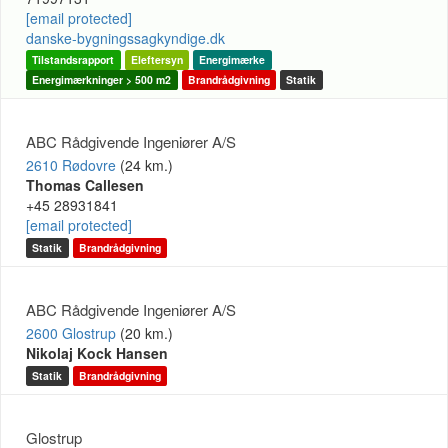
[email protected]
danske-bygningssagkyndige.dk
Tilstandsrapport
Eleftersyn
Energimærke
Energimærkninger > 500 m2
Brandrådgivning
Statik
ABC Rådgivende Ingeniører A/S
2610 Rødovre
(24 km.)
Thomas Callesen
+45 28931841
[email protected]
Statik
Brandrådgivning
ABC Rådgivende Ingeniører A/S
2600 Glostrup
(20 km.)
Nikolaj Kock Hansen
Statik
Brandrådgivning
Glostrup