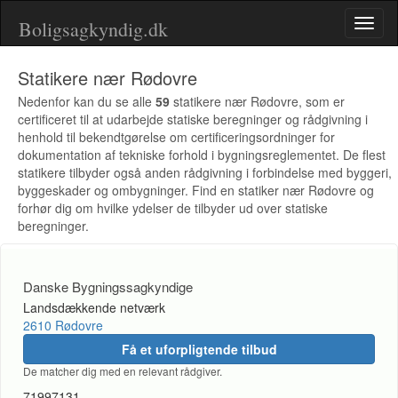
Boligsagkyndig.dk
Toggl
naviga
Statikere nær Rødovre
Nedenfor kan du se alle
59
statikere nær Rødovre, som er
certificeret til at udarbejde statiske beregninger og rådgivning i
henhold til bekendtgørelse om certificeringsordninger for
dokumentation af tekniske forhold i bygningsreglementet. De flest
statikere tilbyder også anden rådgivning i forbindelse med byggeri,
byggeskader og ombygninger. Find en statiker nær Rødovre og
forhør dig om hvilke ydelser de tilbyder ud over statiske
beregninger.
Danske Bygningssagkyndige
Landsdækkende netværk
2610 Rødovre
Få et uforpligtende tilbud
De matcher dig med en relevant rådgiver.
71997131