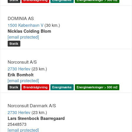
DOMINIA AS
1500 København V
(30 km.)
Nicklas Colding Blom
[email protected]
Statik
Norconsult A/S
2730 Herlev
(23 km.)
Erik Bomholt
[email protected]
Statik
Brandrådgivning
Energimærke
Energimærkninger > 500 m2
Norconsult Danmark A/S
2730 Herlev
(23 km.)
Lars Steenbock Baarregaard
25448573
[email protected]