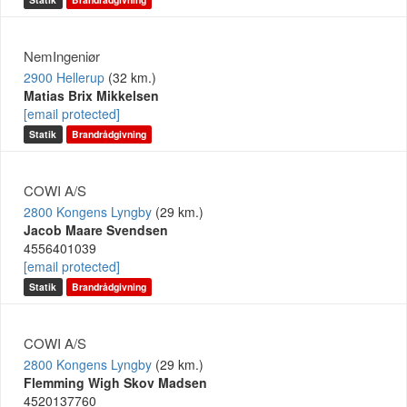
NemIngeniør
2900 Hellerup
(32 km.)
Matias Brix Mikkelsen
[email protected]
Statik
Brandrådgivning
COWI A/S
2800 Kongens Lyngby
(29 km.)
Jacob Maare Svendsen
4556401039
[email protected]
Statik
Brandrådgivning
COWI A/S
2800 Kongens Lyngby
(29 km.)
Flemming Wigh Skov Madsen
4520137760