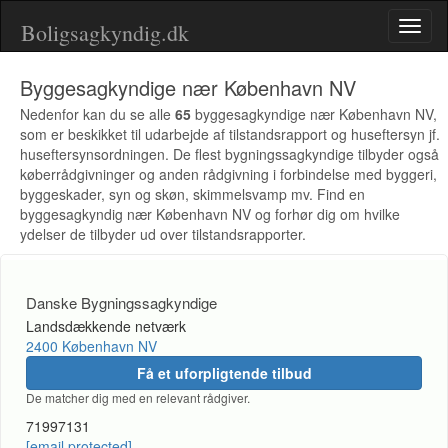
Boligsagkyndig.dk
Toggl
naviga
Byggesagkyndige nær København NV
Nedenfor kan du se alle
65
byggesagkyndige nær København NV,
som er beskikket til udarbejde af tilstandsrapport og huseftersyn jf.
huseftersynsordningen. De flest bygningssagkyndige tilbyder også
køberrådgivninger og anden rådgivning i forbindelse med byggeri,
byggeskader, syn og skøn, skimmelsvamp mv. Find en
byggesagkyndig nær København NV og forhør dig om hvilke
ydelser de tilbyder ud over tilstandsrapporter.
Danske Bygningssagkyndige
Landsdækkende netværk
2400 København NV
Få et uforpligtende tilbud
De matcher dig med en relevant rådgiver.
71997131
[email protected]