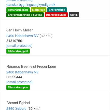
danske-bygningssagkyndige.dk
Tilstandsrapport
Eleftersyn
Energimærke
Energimærkninger > 500 m2
Brandrådgivning
Statik
Jan Holm Møller
2400 København NV
(32 km.)
31310756
[email protected]
Tilstandsrapport
Rasmus Beenfeldt Frederiksen
2400 København NV
60555444
[email protected]
Tilstandsrapport
Ahmad Eghbal
2860 Søborg
(30 km.)