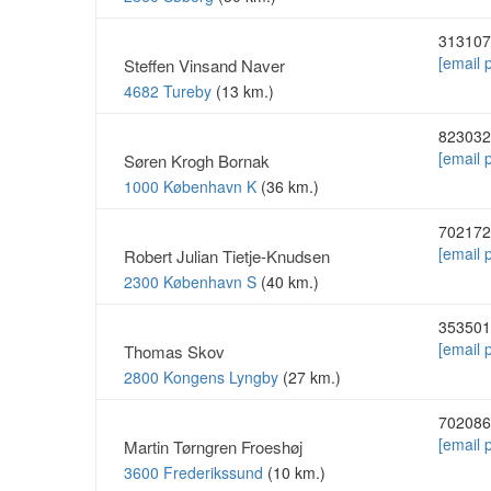
313107
[email 
Steffen Vinsand Naver
4682 Tureby
(13 km.)
823032
[email 
Søren Krogh Bornak
1000 København K
(36 km.)
702172
[email 
Robert Julian Tietje-Knudsen
2300 København S
(40 km.)
353501
[email 
Thomas Skov
2800 Kongens Lyngby
(27 km.)
702086
[email 
Martin Tørngren Froeshøj
3600 Frederikssund
(10 km.)