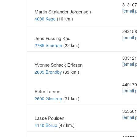
313107
[email 
Martin Skalander Jørgensen
4600 Køge
(10 km.)
242158
[email 
Jens Fussing Kau
2765 Smørum
(22 km.)
333121
[email 
Yvonne Schack Eriksen
2605 Brøndby
(33 km.)
449170
[email 
Peter Larsen
2600 Glostrup
(31 km.)
353501
[email 
Lasse Poulsen
4140 Borup
(47 km.)