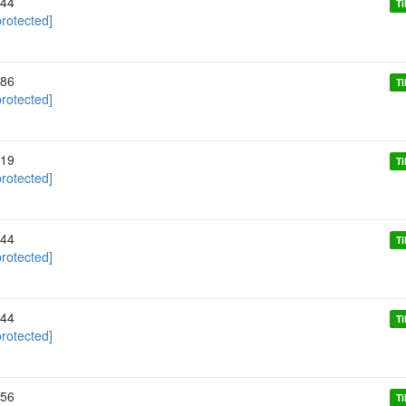
44
Ti
protected]
86
Ti
protected]
19
Ti
protected]
44
Ti
protected]
44
Ti
protected]
56
Ti