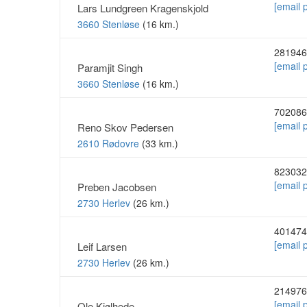
[email 
Lars Lundgreen Kragenskjold
3660 Stenløse
(16 km.)
281946
[email 
Paramjit Singh
3660 Stenløse
(16 km.)
702086
[email 
Reno Skov Pedersen
2610 Rødovre
(33 km.)
823032
[email 
Preben Jacobsen
2730 Herlev
(26 km.)
401474
[email 
Leif Larsen
2730 Herlev
(26 km.)
214976
[email 
Ole Kjølhede