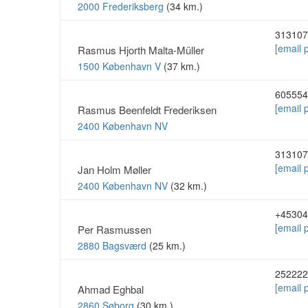
2000 Frederiksberg
(34 km.)
313107
[email 
Rasmus Hjorth Malta-Müller
1500 København V
(37 km.)
605554
[email 
Rasmus Beenfeldt Frederiksen
2400 København NV
313107
[email 
Jan Holm Møller
2400 København NV
(32 km.)
+45304
[email 
Per Rasmussen
2880 Bagsværd
(25 km.)
252222
[email 
Ahmad Eghbal
2860 Søborg
(30 km.)