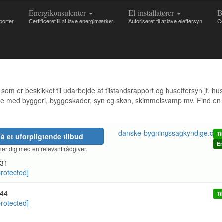
Energikonsulenter
El-installatører
B
pporter
Certificeret til at lave energimærker
Autoriseret til at lave eleftersyn
Ce
m er beskikket til udarbejde af tilstandsrapport og huseftersyn jf. hu
lse med byggeri, byggeskader, syn og skøn, skimmelsvamp mv. Find en
danske-bygningssagkyndige.dk
Ti
å et uforpligtende tilbud
En
er dig med en relevant rådgiver.
31
protected]
44
Ti
protected]