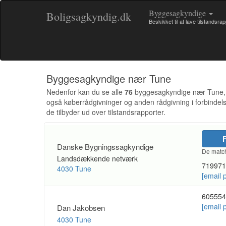
Byggesagkyndige
Boligsagkyndig.dk
Beskikket til at lave tilstandsra
Byggesagkyndige nær Tune
Nedenfor kan du se alle
76
byggesagkyndige nær Tune, so
også køberrådgivninger og anden rådgivning i forbinde
de tilbyder ud over tilstandsrapporter.
F
Danske Bygningssagkyndige
De match
Landsdækkende netværk
719971
4030 Tune
[email 
605554
[email 
Dan Jakobsen
4030 Tune