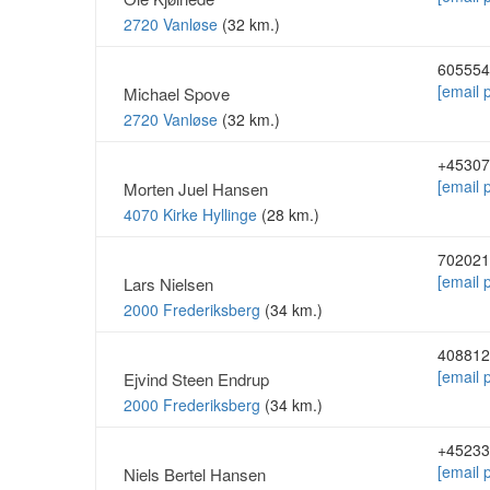
2720 Vanløse
(32 km.)
605554
[email 
Michael Spove
2720 Vanløse
(32 km.)
+45307
[email 
Morten Juel Hansen
4070 Kirke Hyllinge
(28 km.)
702021
[email 
Lars Nielsen
2000 Frederiksberg
(34 km.)
408812
[email 
Ejvind Steen Endrup
2000 Frederiksberg
(34 km.)
+45233
[email 
Niels Bertel Hansen