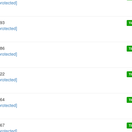
protected]
93
Ti
protected]
86
Ti
protected]
22
Ti
protected]
64
Ti
protected]
67
Ti
protected]