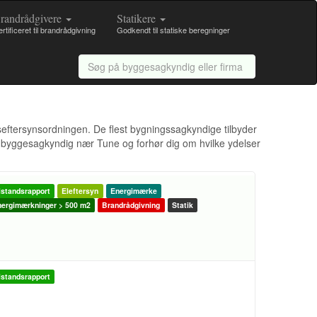
randrådgivere
Statikere
rtificeret til brandrådgivning
Godkendt til statiske beregninger
seftersynsordningen. De flest bygningssagkyndige tilbyder
 byggesagkyndig nær Tune og forhør dig om hvilke ydelser
lstandsrapport
Eleftersyn
Energimærke
ergimærkninger > 500 m2
Brandrådgivning
Statik
lstandsrapport