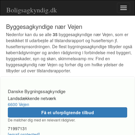
Boligsagkyndig.dk
Toggl
naviga
Byggesagkyndige nær Vejen
Nedenfor kan du se alle
35
byggesagkyndige nær Vejen, som er
beskikket til udarbejde af tilstandsrapport og huseftersyn jf.
huseftersynsordningen. De flest bygningssagkyndige tilbyder også
køberrådgivninger og anden rådgivning i forbindelse med byggeri,
byggeskader, syn og skøn, skimmelsvamp mv. Find en
byggesagkyndig nær Vejen og forhør dig om hvilke ydelser de
tilbyder ud over tilstandsrapporter.
Danske Bygningssagkyndige
Landsdækkende netværk
6600 Vejen
Få et uforpligtende tilbud
De matcher dig med en relevant rådgiver.
71997131
[email protected]