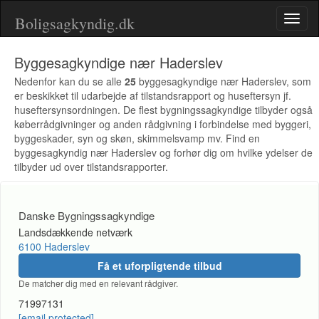
Boligsagkyndig.dk
Toggl
naviga
Byggesagkyndige nær Haderslev
Nedenfor kan du se alle
25
byggesagkyndige nær Haderslev, som
er beskikket til udarbejde af tilstandsrapport og huseftersyn jf.
huseftersynsordningen. De flest bygningssagkyndige tilbyder også
køberrådgivninger og anden rådgivning i forbindelse med byggeri,
byggeskader, syn og skøn, skimmelsvamp mv. Find en
byggesagkyndig nær Haderslev og forhør dig om hvilke ydelser de
tilbyder ud over tilstandsrapporter.
Danske Bygningssagkyndige
Landsdækkende netværk
6100 Haderslev
Få et uforpligtende tilbud
De matcher dig med en relevant rådgiver.
71997131
[email protected]