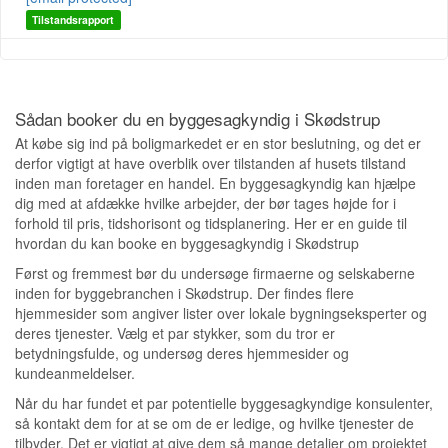
Tilstandsrapport
Sådan booker du en byggesagkyndig i Skødstrup
At købe sig ind på boligmarkedet er en stor beslutning, og det er
derfor vigtigt at have overblik over tilstanden af husets tilstand
inden man foretager en handel. En byggesagkyndig kan hjælpe
dig med at afdække hvilke arbejder, der bør tages højde for i
forhold til pris, tidshorisont og tidsplanering. Her er en guide til
hvordan du kan booke en byggesagkyndig i Skødstrup
Først og fremmest bør du undersøge firmaerne og selskaberne
inden for byggebranchen i Skødstrup. Der findes flere
hjemmesider som angiver lister over lokale bygningseksperter og
deres tjenester. Vælg et par stykker, som du tror er
betydningsfulde, og undersøg deres hjemmesider og
kundeanmeldelser.
Når du har fundet et par potentielle byggesagkyndige konsulenter,
så kontakt dem for at se om de er ledige, og hvilke tjenester de
tilbyder. Det er vigtigt at give dem så mange detaljer om projektet