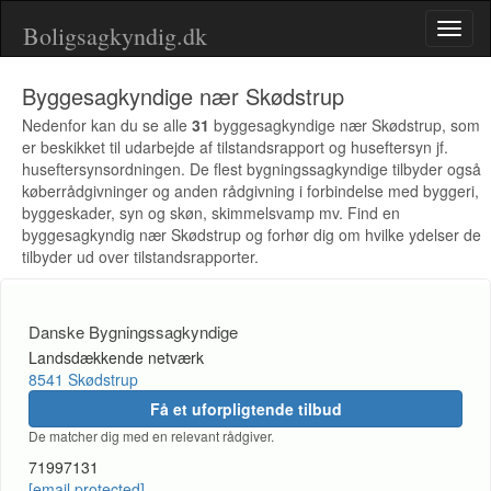
Boligsagkyndig.dk
Toggl
naviga
Byggesagkyndige nær Skødstrup
Nedenfor kan du se alle
31
byggesagkyndige nær Skødstrup, som
er beskikket til udarbejde af tilstandsrapport og huseftersyn jf.
huseftersynsordningen. De flest bygningssagkyndige tilbyder også
køberrådgivninger og anden rådgivning i forbindelse med byggeri,
byggeskader, syn og skøn, skimmelsvamp mv. Find en
byggesagkyndig nær Skødstrup og forhør dig om hvilke ydelser de
tilbyder ud over tilstandsrapporter.
Danske Bygningssagkyndige
Landsdækkende netværk
8541 Skødstrup
Få et uforpligtende tilbud
De matcher dig med en relevant rådgiver.
71997131
[email protected]